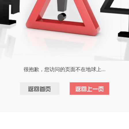
很抱歉，您访问的页面不在地球上...