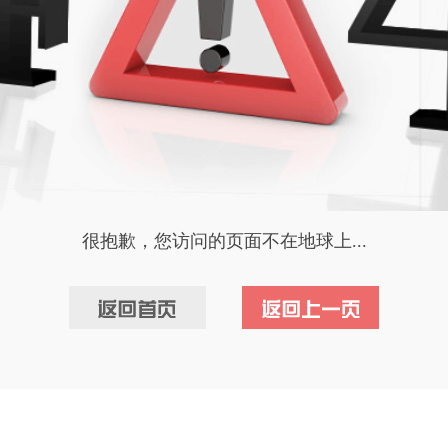
很抱歉，您访问的页面不在地球上...