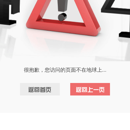
很抱歉，您访问的页面不在地球上...