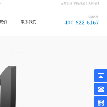
.
服务项目
|
网站地图
|
联系我们
咨询热线
我们
联系我们