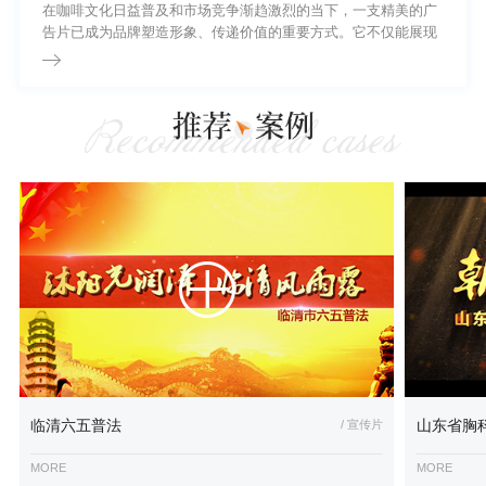
的信任背书。
在咖啡文化日益普及和市场竞争渐趋激烈的当下，一支精美的广
告片已成为品牌塑造形象、传递价值的重要方式。它不仅能展现
咖啡的品质与风味，还能通过视觉语言连接消费者的情感与生活
方式。那么，制作一部咖啡品牌广告片究竟需要多少预算?
临清六五普法
/ 宣传片
山东省胸
MORE
MORE