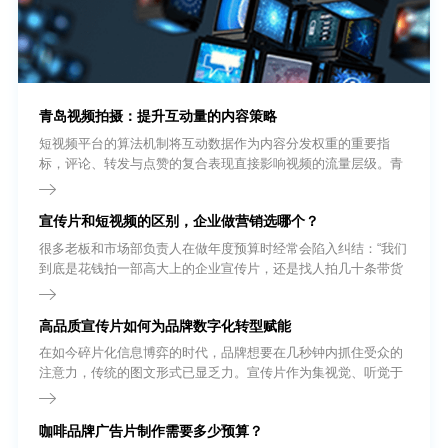
青岛视频拍摄：提升互动量的内容策略
短视频平台的算法机制将互动数据作为内容分发权重的重要指
标，评论、转发与点赞的复合表现直接影响视频的流量层级。青
岛视频拍摄团队在内容策划阶段即需将互动设计纳入创作流程，
而非依赖发布后的被动等待。
宣传片和短视频的区别，企业做营销选哪个？
很多老板和市场部负责人在做年度预算时经常会陷入纠结：“我们
到底是花钱拍一部高大上的企业宣传片，还是找人拍几十条带货
短视频?”要回答这个问题，我们首先得把基础概念理清。很多外
行人以为短视频就是把宣传片剪短一点，其实不然。
高品质宣传片如何为品牌数字化转型赋能
在如今碎片化信息博弈的时代，品牌想要在几秒钟内抓住受众的
注意力，传统的图文形式已显乏力。宣传片作为集视觉、听觉于
一体的强有力输出载体，正逐渐从企业的“加分项”转变为“必选
项”。无论是品牌形象展示、新产品发布，还是招商引资，一部高
咖啡品牌广告片制作需要多少预算？
质量的宣传片都能以极具冲击力的画面语言，为企业建立起坚实