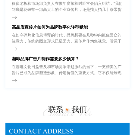
很多老板和市场部负责人在做年度预算时经常会陷入纠结：“我们
到底是花钱拍一部高大上的企业宣传片，还是找人拍几十条带货
短视频?”要回答这个问题，我们首先得把基础概念理清。很多外
行人以为短视频就是把宣传片剪短一点，其实不然。
高品质宣传片如何为品牌数字化转型赋能
在如今碎片化信息博弈的时代，品牌想要在几秒钟内抓住受众的
注意力，传统的图文形式已显乏力。宣传片作为集视觉、听觉于
一体的强有力输出载体，正逐渐从企业的“加分项”转变为“必选
项”。无论是品牌形象展示、新产品发布，还是招商引资，一部高
咖啡品牌广告片制作需要多少预算？
质量的宣传片都能以极具冲击力的画面语言，为企业建立起坚实
的信任背书。
在咖啡文化日益普及和市场竞争渐趋激烈的当下，一支精美的广
告片已成为品牌塑造形象、传递价值的重要方式。它不仅能展现
咖啡的品质与风味，还能通过视觉语言连接消费者的情感与生活
方式。那么，制作一部咖啡品牌广告片究竟需要多少预算?