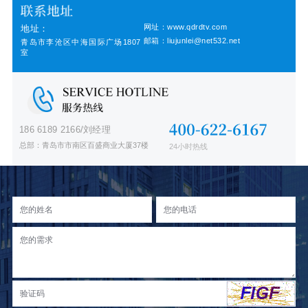
网址：www.qdrdtv.com
地址：
邮箱：liujunlei@net532.net
青岛市李沧区中海国际广场1807
室
186 6189 2166/刘经理
总部：青岛市市南区百盛商业大厦37楼
24小时热线