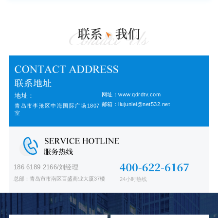
网址：www.qdrdtv.com
地址：
邮箱：liujunlei@net532.net
青岛市李沧区中海国际广场1807
室
186 6189 2166/刘经理
总部：青岛市市南区百盛商业大厦37楼
24小时热线