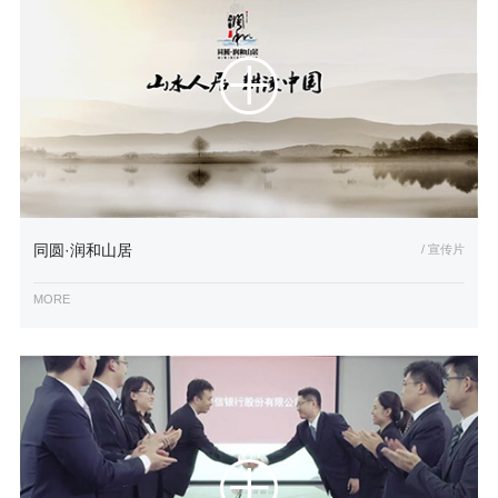
同圆·润和山居
/ 宣传片
MORE