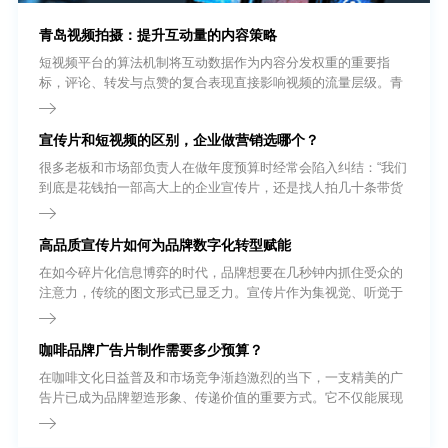
青岛视频拍摄：提升互动量的内容策略
短视频平台的算法机制将互动数据作为内容分发权重的重要指
标，评论、转发与点赞的复合表现直接影响视频的流量层级。青
岛视频拍摄团队在内容策划阶段即需将互动设计纳入创作流程，
而非依赖发布后的被动等待。
宣传片和短视频的区别，企业做营销选哪个？
很多老板和市场部负责人在做年度预算时经常会陷入纠结：“我们
到底是花钱拍一部高大上的企业宣传片，还是找人拍几十条带货
短视频?”要回答这个问题，我们首先得把基础概念理清。很多外
行人以为短视频就是把宣传片剪短一点，其实不然。
高品质宣传片如何为品牌数字化转型赋能
在如今碎片化信息博弈的时代，品牌想要在几秒钟内抓住受众的
注意力，传统的图文形式已显乏力。宣传片作为集视觉、听觉于
一体的强有力输出载体，正逐渐从企业的“加分项”转变为“必选
项”。无论是品牌形象展示、新产品发布，还是招商引资，一部高
咖啡品牌广告片制作需要多少预算？
质量的宣传片都能以极具冲击力的画面语言，为企业建立起坚实
的信任背书。
在咖啡文化日益普及和市场竞争渐趋激烈的当下，一支精美的广
告片已成为品牌塑造形象、传递价值的重要方式。它不仅能展现
咖啡的品质与风味，还能通过视觉语言连接消费者的情感与生活
方式。那么，制作一部咖啡品牌广告片究竟需要多少预算?