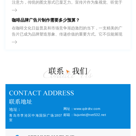
注意力，传统的图文形式已显乏力。宣传片作为集视觉、听觉于
一体的强有力输出载体，正逐渐从企业的“加分项”转变为“必选
项”。无论是品牌形象展示、新产品发布，还是招商引资，一部高
咖啡品牌广告片制作需要多少预算？
质量的宣传片都能以极具冲击力的画面语言，为企业建立起坚实
的信任背书。
在咖啡文化日益普及和市场竞争渐趋激烈的当下，一支精美的广
告片已成为品牌塑造形象、传递价值的重要方式。它不仅能展现
咖啡的品质与风味，还能通过视觉语言连接消费者的情感与生活
方式。那么，制作一部咖啡品牌广告片究竟需要多少预算?
网址：www.qdrdtv.com
地址：
邮箱：liujunlei@net532.net
青岛市李沧区中海国际广场1807
室