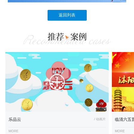
返回列表
乐品云
/ 动画片
临清六五
MORE
MORE