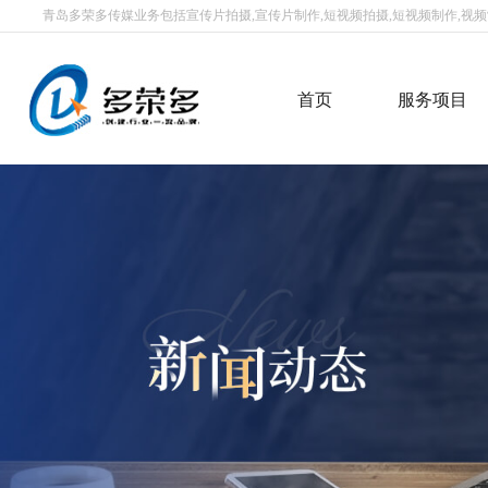
青岛多荣多传媒业务包括宣传片拍摄,宣传片制作,短视频拍摄,短视频制作,视频制
首页
服务项目