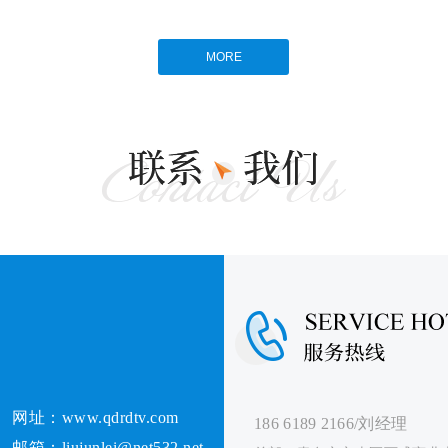
MORE
网址：www.qdrdtv.com
186 6189 2166/刘经理
邮箱：liujunlei@net532.net