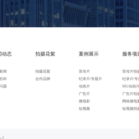
闻动态
拍摄花絮
案例展示
服务项
新闻
拍摄花絮
宣传片
宣传片拍
百科
合作品牌
纪录片/专题片
纪录片/专
问题
动画片
MG动画
广告片
广告片拍
微电影
网络微电
短视频
短视频拍
-2