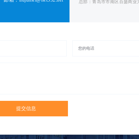
总部：青岛市市南区百盛商业大