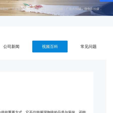
画制作
，
抖音短视频
，
纪录片拍摄
，
专题片拍摄
，
广告片拍摄
，
微电影拍摄
，
公司新闻
视频百科
常见问题
值的重要方式。它不仅能展现咖啡的品质与风味，还能