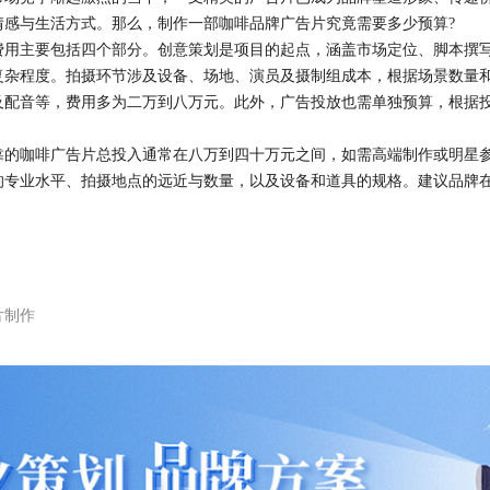
情感与生活方式。那么，制作一部咖啡品牌广告片究竟需要多少预算?
主要包括四个部分。创意策划是项目的起点，涵盖市场定位、脚本撰写
复杂程度。拍摄环节涉及设备、场地、演员及摄制组成本，根据场景数量
及配音等，费用多为二万到八万元。此外，广告投放也需单独预算，根据
咖啡广告片总投入通常在八万到四十万元之间，如需高端制作或明星参
的专业水平、拍摄地点的远近与数量，以及设备和道具的规格。建议品牌
片制作