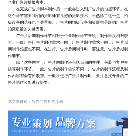
企业广告片拍摄脚本。
在完成广告片脚本制作后，一般会进入到广告片的拍摄环节。在
这个环节需要我们的摄影师有良好的摄影技术。当然除了这一点，拍
摄设备的选择也至关重要。广告片的拍摄设备和摄影师是影响广告片
拍摄质量的关键因素。
广告片后期制作环节相对于企业制作环节来说，制作难度相对较
大。一般广告广告片制作需求不同，广告片制作需求不同，广告片后
期制作难度也不同。在进行广告片后期制作时，要注意广告片后期制
作细节。
除了这些内容，广告片的制作还包括后期的整理、包装与客户交
接等制作环节。一般广告片的制作需求不同，广告片的制作流程及制
作内容都会有所改变。一般在进行广告片制作时，要注意找专业的广
告片制作公司进行制作。
本文关键词：
制作广告片的流程