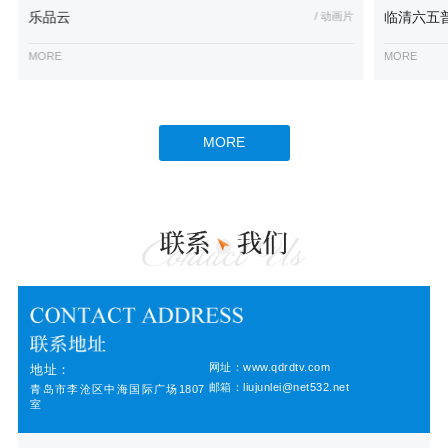
乐品云
/ 动画片
临清六五
MORE
MORE
MORE
网址：www.qdrdtv.com
地址：
邮箱：liujunlei@net532.net
青岛市李沧区中海国际广场1807
室