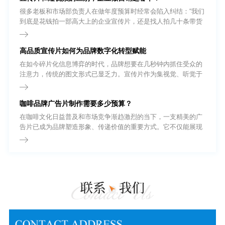
很多老板和市场部负责人在做年度预算时经常会陷入纠结：“我们
到底是花钱拍一部高大上的企业宣传片，还是找人拍几十条带货
短视频?”要回答这个问题，我们首先得把基础概念理清。很多外
行人以为短视频就是把宣传片剪短一点，其实不然。
高品质宣传片如何为品牌数字化转型赋能
在如今碎片化信息博弈的时代，品牌想要在几秒钟内抓住受众的
注意力，传统的图文形式已显乏力。宣传片作为集视觉、听觉于
一体的强有力输出载体，正逐渐从企业的“加分项”转变为“必选
项”。无论是品牌形象展示、新产品发布，还是招商引资，一部高
咖啡品牌广告片制作需要多少预算？
质量的宣传片都能以极具冲击力的画面语言，为企业建立起坚实
的信任背书。
在咖啡文化日益普及和市场竞争渐趋激烈的当下，一支精美的广
告片已成为品牌塑造形象、传递价值的重要方式。它不仅能展现
咖啡的品质与风味，还能通过视觉语言连接消费者的情感与生活
方式。那么，制作一部咖啡品牌广告片究竟需要多少预算?