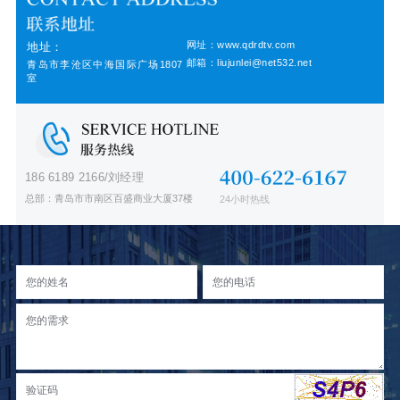
网址：www.qdrdtv.com
地址：
邮箱：liujunlei@net532.net
青岛市李沧区中海国际广场1807
室
186 6189 2166/刘经理
总部：青岛市市南区百盛商业大厦37楼
24小时热线