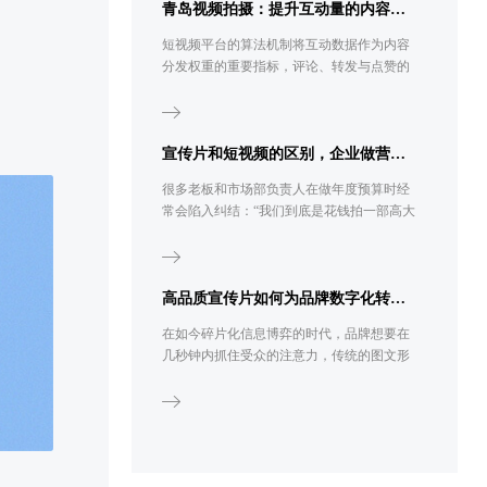
青岛视频拍摄：提升互动量的内容策略
短视频平台的算法机制将互动数据作为内容
分发权重的重要指标，评论、转发与点赞的
复合表现直接影响视频的流量层级。青岛视
频拍摄团队在内容策划阶段即需将互动设计
纳入创作流程，而非依赖发布后的被动等
待。
宣传片和短视频的区别，企业做营销选哪个？
很多老板和市场部负责人在做年度预算时经
常会陷入纠结：“我们到底是花钱拍一部高大
上的企业宣传片，还是找人拍几十条带货短
视频?”要回答这个问题，我们首先得把基础
概念理清。很多外行人以为短视频就是把宣
传片剪短一点，其实不然。
高品质宣传片如何为品牌数字化转型赋能
在如今碎片化信息博弈的时代，品牌想要在
几秒钟内抓住受众的注意力，传统的图文形
式已显乏力。宣传片作为集视觉、听觉于一
体的强有力输出载体，正逐渐从企业的“加分
项”转变为“必选项”。无论是品牌形象展示、
新产品发布，还是招商引资，一部高质量的
宣传片都能以极具冲击力的画面语言，为企
业建立起坚实的信任背书。