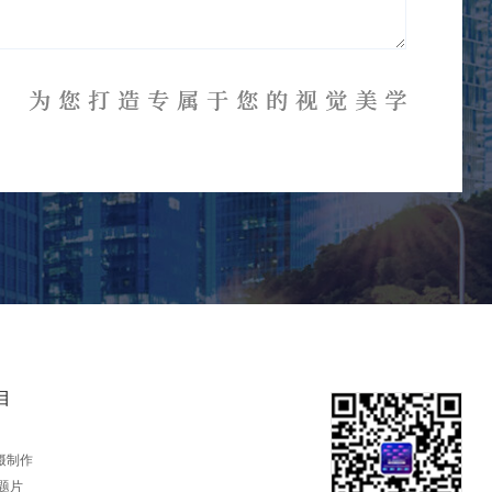
目
摄制作
题片