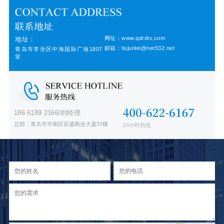
网址：www.qdrdtv.com
地址：
邮箱：liujunlei@net532.net
青岛市李沧区中海国际广场1807
室
186 6189 2166/刘经理
总部：青岛市市南区百盛商业大厦37楼
24小时热线