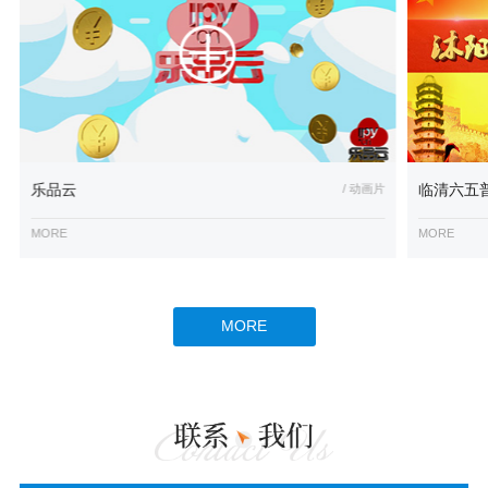
乐品云
/ 动画片
临清六五
MORE
MORE
MORE