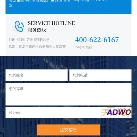
邮箱：liujunlei@net532.net
青岛市李沧区中海国际广场1807
室
186 6189 2166/刘经理
总部：青岛市市南区百盛商业大厦37楼
24小时热线