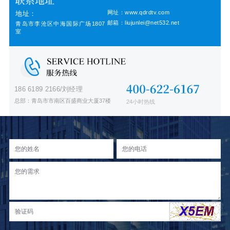
网址：www.qdrdtv.com
地址：
邮箱：liujunlei@net532.net
青岛市李沧区中海国际广场1807
室
186 6189 2166/刘经理
总部：青岛市市南区百盛商业大厦37楼
24小时热线