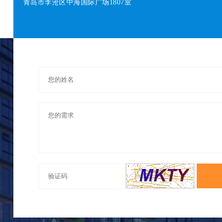
青岛市李沧区中海国际广场1807室