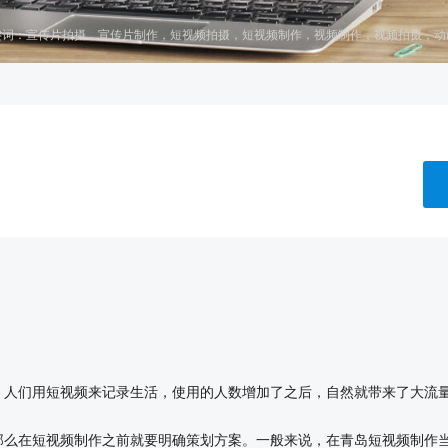
键词：
宣传片拍摄
，
宣传片制作
，
短视频拍摄
，
短视频制作
，
视频制作
，
视频拍摄
，
动
人们用短视频来记录生活，使用的人数增加了之后，自然就带来了大流
。
那么在短视频制作之前就要明确策划方案。一般来说，在青岛短视频制作