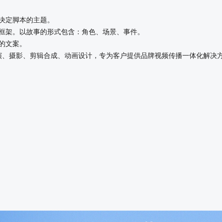
决定脚本的主题。
框架。以故事的形式包含：角色、场景、事件。
的文案。
、摄影、剪辑合成、动画设计，专为客户提供品牌视频传播一体化解决