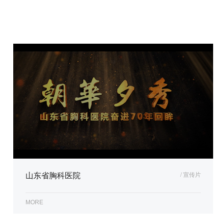
山东省胸科医院
/ 宣传片
MORE