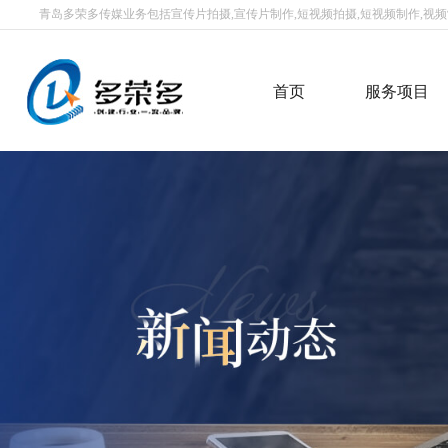
青岛多荣多传媒业务包括宣传片拍摄,宣传片制作,短视频拍摄,短视频制作,视频制
首页
服务项目