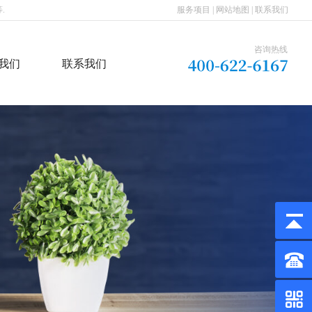
.
服务项目
|
网站地图
|
联系我们
咨询热线
我们
联系我们