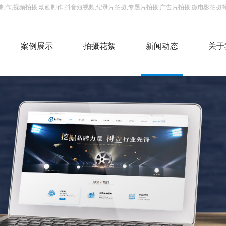
作,视频拍摄,动画制作,抖音短视频,纪录片拍摄,专题片拍摄,广告片拍摄,微电影拍摄等
案例展示
拍摄花絮
新闻动态
关于