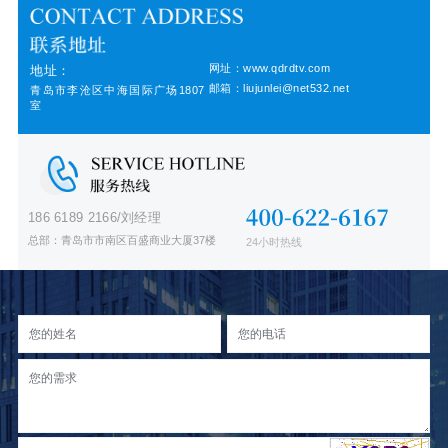
网址：www.qdrdtv.com
地址：
邮箱：liujunlei@net532.net
青岛市李沧区中海国际广场1807
室
186 6189 2166/刘经理
总部：青岛市市南区百盛商业大厦37楼
24小时热线