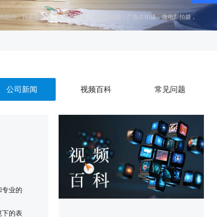
画制作
，
抖音短视频
，
纪录片拍摄
，
专题片拍摄
，
广告片拍摄
，
微电影拍摄
，
公司新闻
视频百科
常见问题
和专业的
境下的表