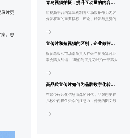
青岛视频拍摄：提升互动量的内容策略
纪录片更
短视频平台的算法机制将互动数据作为内容
分发权重的重要指标，评论、转发与点赞的
复合表现直接影响视频的流量层级。青岛视
频拍摄团队在内容策划阶段即需将互动设计
方案。想
纳入创作流程，而非依赖发布后的被动等
待。
宣传片和短视频的区别，企业做营销选哪个？
很多老板和市场部负责人在做年度预算时经
常会陷入纠结：“我们到底是花钱拍一部高大
上的企业宣传片，还是找人拍几十条带货短
视频?”要回答这个问题，我们首先得把基础
概念理清。很多外行人以为短视频就是把宣
传片剪短一点，其实不然。
高品质宣传片如何为品牌数字化转型赋能
在如今碎片化信息博弈的时代，品牌想要在
几秒钟内抓住受众的注意力，传统的图文形
式已显乏力。宣传片作为集视觉、听觉于一
体的强有力输出载体，正逐渐从企业的“加分
项”转变为“必选项”。无论是品牌形象展示、
新产品发布，还是招商引资，一部高质量的
宣传片都能以极具冲击力的画面语言，为企
业建立起坚实的信任背书。