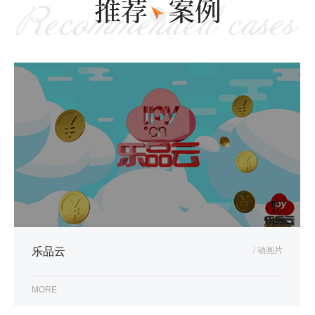
乐品云
/ 动画片
MORE