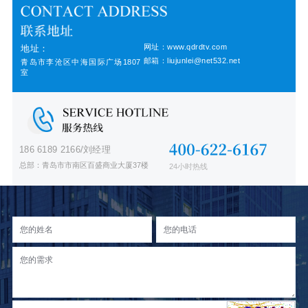
网址：www.qdrdtv.com
地址：
邮箱：liujunlei@net532.net
青岛市李沧区中海国际广场1807
室
186 6189 2166/刘经理
总部：青岛市市南区百盛商业大厦37楼
24小时热线