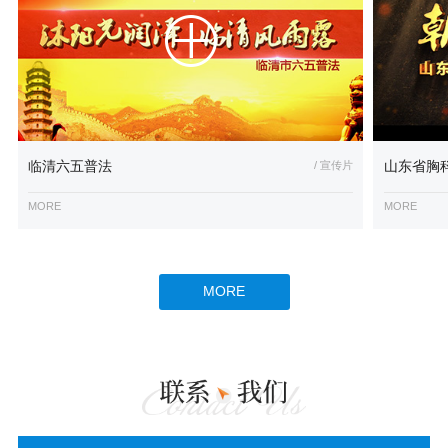
临清六五普法
/ 宣传片
山东省胸
MORE
MORE
MORE