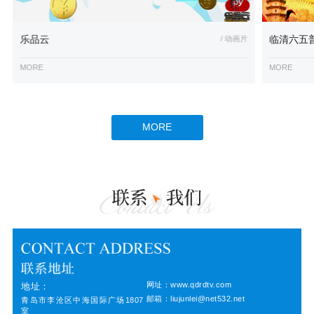
乐品云
/ 动画片
临清六五
MORE
MORE
MORE
网址：www.qdrdtv.com
地址：
邮箱：liujunlei@net532.net
青岛市李沧区中海国际广场1807
室