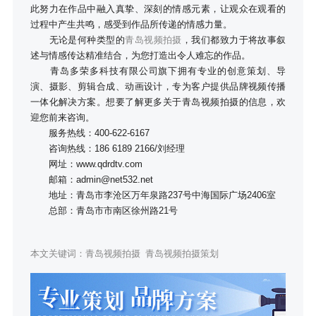
此努力在作品中融入真挚、深刻的情感元素，让观众在观看的
过程中产生共鸣，感受到作品所传递的情感力量。
无论是何种类型的
青岛视频拍摄
，我们都致力于将故事叙
述与情感传达精准结合，为您打造出令人难忘的作品。
青岛多荣多科技有限公司旗下拥有专业的创意策划、导
演、摄影、剪辑合成、动画设计，专为客户提供品牌视频传播
一体化解决方案。想要了解更多关于青岛视频拍摄的信息，欢
迎您前来咨询。
服务热线：400-622-6167
咨询热线：186 6189 2166/刘经理
网址：www.qdrdtv.com
邮箱：admin@net532.net
地址：青岛市李沧区万年泉路237号中海国际广场2406室
总部：青岛市市南区徐州路21号
本文关键词：
青岛视频拍摄
青岛视频拍摄策划