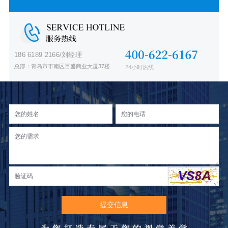
186 6189 2166/刘经理
总部：青岛市市南区百盛商业大厦37楼
24小时热线