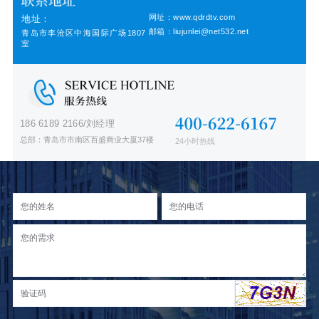
网址：www.qdrdtv.com
地址：
邮箱：liujunlei@net532.net
青岛市李沧区中海国际广场1807
室
186 6189 2166/刘经理
总部：青岛市市南区百盛商业大厦37楼
24小时热线