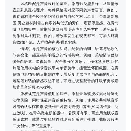
风格匹配是声音设计的基础。微电影类型多样，从温情家
庭剧到悬疑推理片，每种风格需对应不同的声音语言。例如，
青春题材适合轻快的钢琴旋律与自然的对话录音，营造清新氛
围;历史题材则需古典乐器与低沉的旁白，增强厚重感。在青岛
微电影拍摄中，前期策划阶段需明确声音风格方向，避免后期
制作时风格割裂。例如，若故事发生在现代都市，可加入环境
音效(如车流、人群嘈杂声)增强真实感。
情绪引导是声音的核心功能。配音的语调、语速与配乐的
节奏变化，能直接影响观众的情感共鸣。例如，关键情节处放
慢旁白语速、降低音量，配合渐强的弦乐，可强化紧张感;回忆
片段使用模糊的录音效果与单音旋律，能营造怀旧氛围。在青
岛微电影拍摄的后期制作中，需反复调试声音与画面的配合：
若某段对话的情感表达不足，可通过调整配音的呼吸节奏或增
加背景音乐层次来弥补。
版权规范是声音使用的底线。原创音乐或授权素材能避免
法律风险，同时保证声音的独特性。例如，使用公共领域音乐
时需确认版权状态;委托作曲时需明确使用范围(如网络传播、商
业放映)。在青岛微电影拍摄中，若预算有限，可选用免版权音
乐库素材，或通过剪辑软件对现有音乐进行变调、截取片段等
二次创作，降低重复率。