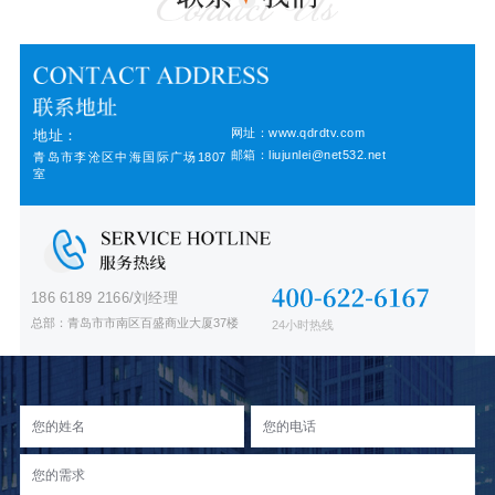
网址：www.qdrdtv.com
地址：
邮箱：liujunlei@net532.net
青岛市李沧区中海国际广场1807
室
186 6189 2166/刘经理
总部：青岛市市南区百盛商业大厦37楼
24小时热线