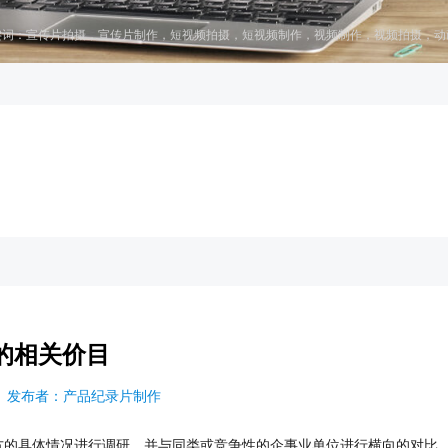
键词：
宣传片拍摄
，
宣传片制作
，
短视频拍摄
，
短视频制作
，
视频制作
，
视频拍摄
，
动
的相关价目
发布者：产品纪录片制作
具体情况进行调研，并与同类或竞争性的企事业单位进行横向的对比，