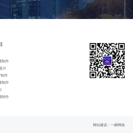
目
摄制作
题片
片制作
摄制作
影
摄制作
网站建设
：
一瞬网络