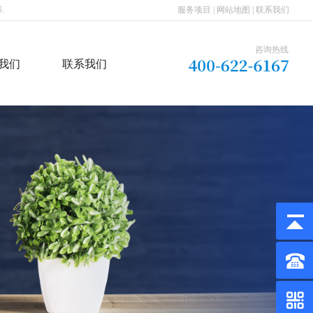
.
服务项目
|
网站地图
|
联系我们
咨询热线
我们
联系我们