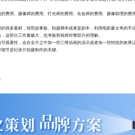
费用、摄像师的费用、灯光师的费用、化妆师的费用、摄像助理的费用
很多素材，按照故事板、拍摄脚本或者是剧本，利用电影蒙太奇的手法
色，这部分工作量极大，也考验剪辑师对整部片的理解。
观看性，会在全片之中加一些三维动画的演示或者加一些特技的效果让
求细节是纪录片拍摄制作的关键。
作