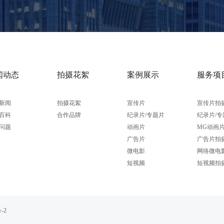
闻动态
拍摄花絮
案例展示
服务项
新闻
拍摄花絮
宣传片
宣传片拍
百科
合作品牌
纪录片/专题片
纪录片/专
问题
动画片
MG动画
广告片
广告片拍
微电影
网络微电
短视频
短视频拍
-2