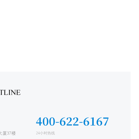
厦37楼
24小时热线