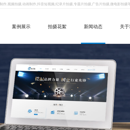
作,视频拍摄,动画制作,抖音短视频,纪录片拍摄,专题片拍摄,广告片拍摄,微电影拍摄等
案例展示
拍摄花絮
新闻动态
关于