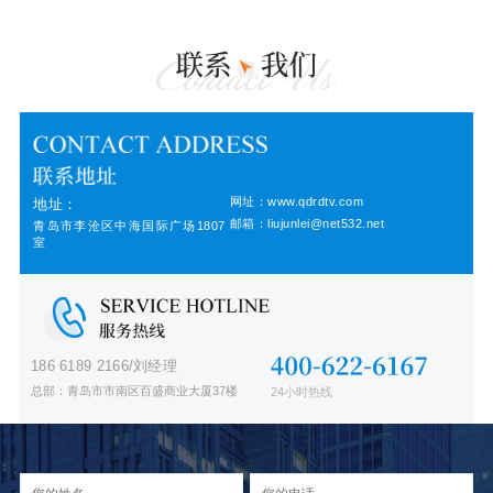
网址：www.qdrdtv.com
地址：
邮箱：liujunlei@net532.net
青岛市李沧区中海国际广场1807
室
186 6189 2166/刘经理
总部：青岛市市南区百盛商业大厦37楼
24小时热线