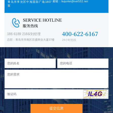
邮箱：liujunlei@net532.net
青岛市李沧区中海国际广场1807
室
186 6189 2166/刘经理
总部：青岛市市南区百盛商业大厦37楼
24小时热线