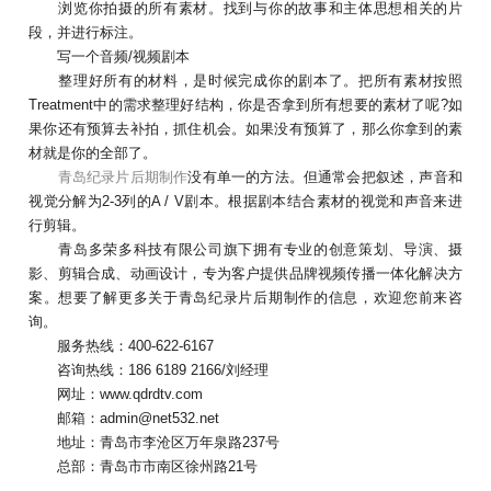
浏览你拍摄的所有素材。找到与你的故事和主体思想相关的片
段，并进行标注。
写一个音频/视频剧本
整理好所有的材料，是时候完成你的剧本了。把所有素材按照
Treatment中的需求整理好结构，你是否拿到所有想要的素材了呢?如
果你还有预算去补拍，抓住机会。如果没有预算了，那么你拿到的素
材就是你的全部了。
青岛纪录片后期制作
没有单一的方法。但通常会把叙述，声音和
视觉分解为2-3列的A / V剧本。根据剧本结合素材的视觉和声音来进
行剪辑。
青岛多荣多科技有限公司旗下拥有专业的创意策划、导演、摄
影、剪辑合成、动画设计，专为客户提供品牌视频传播一体化解决方
案。想要了解更多关于青岛纪录片后期制作的信息，欢迎您前来咨
询。
服务热线：400-622-6167
咨询热线：186 6189 2166/刘经理
网址：www.qdrdtv.com
邮箱：admin@net532.net
地址：青岛市李沧区万年泉路237号
总部：青岛市市南区徐州路21号