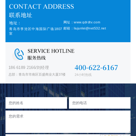
网址：www.qdrdtv.com
地址：
邮箱：liujunlei@net532.net
青岛市李沧区中海国际广场1807
室
186 6189 2166/刘经理
总部：青岛市市南区百盛商业大厦37楼
24小时热线