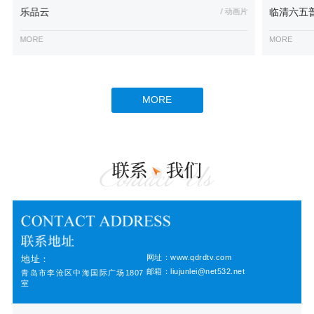
乐品云
/ 动画片
临清六五
MORE
MORE
MORE
网址：www.qdrdtv.com
地址：
邮箱：liujunlei@net532.net
青岛市李沧区中海国际广场1807
室