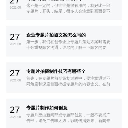
27
这不是一定的，但往往是很有用的，就好比一部
2021.08
专题片，开头，结尾，很多人会注意到画面是不
是优美，配音是不是恰如其分
27
企业专题片拍摄文案怎么写的
第一步，我们在创作企业专题片策划方案时需要
2021.08
十分重视顾客沟通，详尽的了解一下顾客的要
求，清晰顾客的公司信息
27
专题片拍摄制作技巧有哪些？
首先，在专题片前期策划过程中，要注意通过不
2021.08
同角度和深度侧面挖掘专题片的内容含义。在前
期策划过程中，我们要注意观察生活细节，结合
生活中的灵感和企业的需求去进行企业专题片拍
摄思路内容的分析，并根据分析的内容撰写策划
27
方案和拍摄脚本。
专题片制作如何创意
专题片应由新闻部或专题部创意，一般不要找广
2021.08
告部，避免广告味太浓，影响传播效果。新闻专
题片禁止本企业员工或经理上镜头，尽量让企业