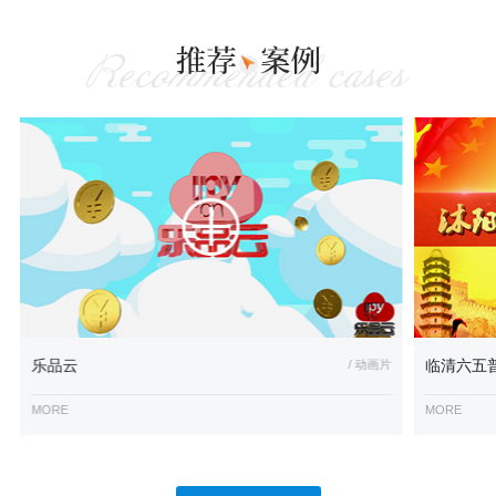
乐品云
/ 动画片
临清六五
MORE
MORE