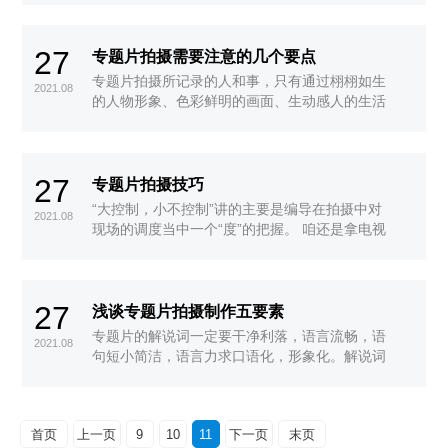
外人士说话，这样更显客观、更可信。
27
专题片拍摄需要注意的几个要点
专题片拍摄所记录的人和事，只有通过栩栩如生
2021.08
的人物形象、色彩鲜明的画面、生动感人的生活
场景才能达到表现情、蕴含理的效果，如果一部
专题片拍摄没有激情，通篇是干巴巴的说教
27
专题片拍摄技巧
“大控制，小不控制”讲的主要是编导在拍摄中对
2021.08
现场的调度当中一个“度”的把握。 咱还是拿电视
剧做比较。
27
浅谈专题片拍摄制作五要素
专题片的解说词一定要干净利落，语言流畅，语
2021.08
句短小简洁，语言力求口语化，形象化。解说词
不是画面的简单说明
首页
上一页
9
10
11
下一页
末页