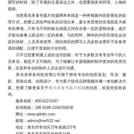
撰写的时候，除了常规的主题表达之外，也需要很多的环境、人物的
描画。
当然青岛美食专题片拍摄脚本本就是一种将视频内容影视化的处
理方式，想要让其绘声绘色的呈现出来，蒙太奇思维的呈现就是为基
本的事项。只有当不同的镜头画面之间存在着一定的逻辑传递，成片
才能在叙事上面达到一定的效果。与此同时，脚本的内容呈现也会涉
及到器材、人员具体使用，因此相应的撰写人员必然会擅长于设备资
源的调配，以便于资源的大化利用。
只不过想要精通上述的这些技能，对于大多数没有专业学习的人
员来说，都是不太可能的。为了能够让专题视频的制作更加的优质完
善，还是和专业的制作人员去进行沟通。
青岛多荣多科技有限公司旗下拥有专业的创意策划、导演、摄
影、剪辑合成、动画设计，专为客户提供品牌视频传播一体化解决方
案。想要了解更多关于
青岛美食专题片拍摄
的信息，欢迎您前来咨
询。
服务热线：400-622-6167
咨询热线：186 6189 2166/刘经理
网址：www.qdrdtv.com
邮箱：admin@net532.net
地址：青岛市李沧区万年泉路237号
总部：青岛市市南区徐州路21号