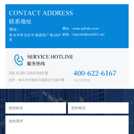
网址：www.qdrdtv.com
地址：
邮箱：liujunlei@net532.net
青岛市李沧区中海国际广场1807
室
186 6189 2166/刘经理
总部：青岛市市南区百盛商业大厦37楼
24小时热线