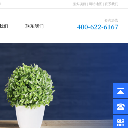
.
服务项目
|
网站地图
|
联系我们
咨询热线
我们
联系我们