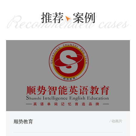
顺势教育
/ 动画片