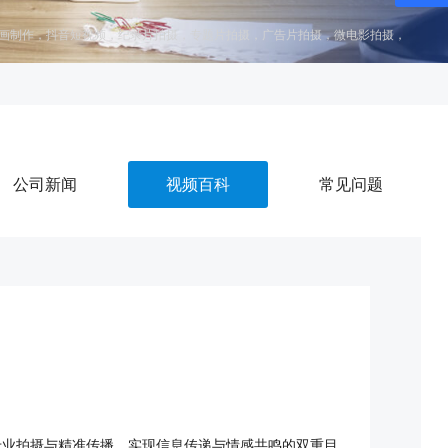
画制作
，
抖音短视频
，
纪录片拍摄
，
专题片拍摄
，
广告片拍摄
，
微电影拍摄
，
公司新闻
视频百科
常见问题
业拍摄与精准传播，实现信息传递与情感共鸣的双重目