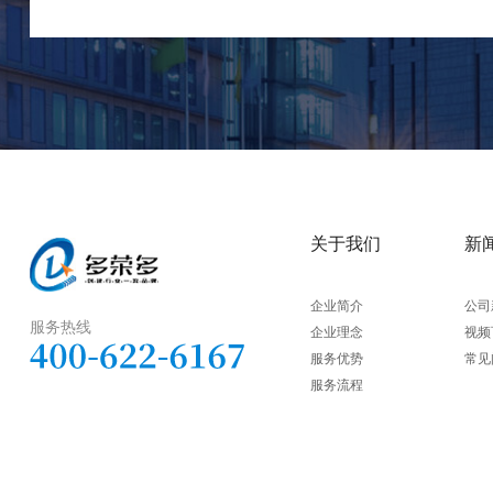
关于我们
新
企业简介
公司
服务热线
企业理念
视频
服务优势
常见
服务流程