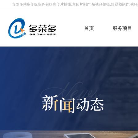
青岛多荣多传媒业务包括宣传片拍摄,宣传片制作,短视频拍摄,短视频制作,视频制
首页
服务项目