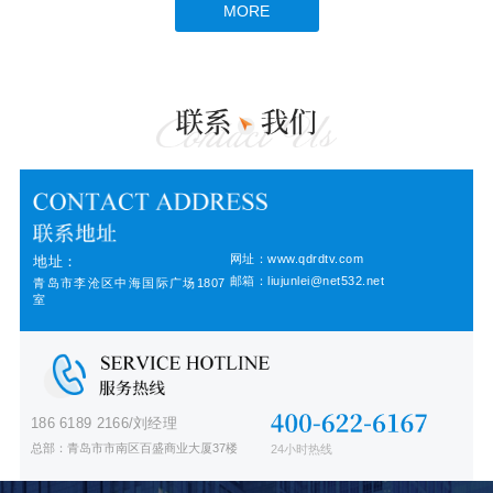
MORE
网址：www.qdrdtv.com
地址：
邮箱：liujunlei@net532.net
青岛市李沧区中海国际广场1807
室
186 6189 2166/刘经理
总部：青岛市市南区百盛商业大厦37楼
24小时热线