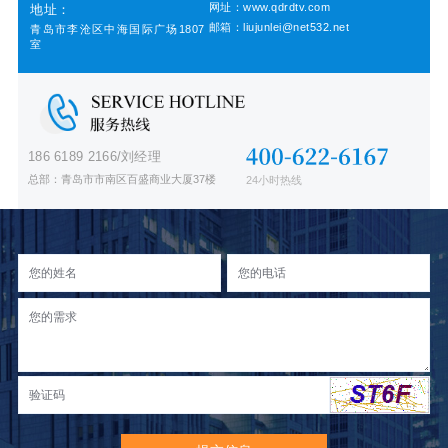
网址：www.qdrdtv.com
地址：
邮箱：liujunlei@net532.net
青岛市李沧区中海国际广场1807
室
186 6189 2166/刘经理
总部：青岛市市南区百盛商业大厦37楼
24小时热线