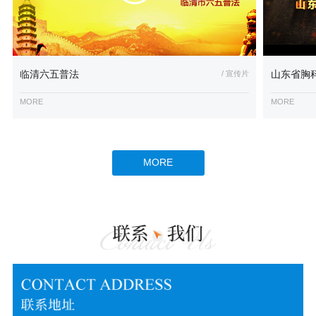
临清六五普法
/ 宣传片
山东省胸
MORE
MORE
MORE