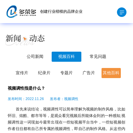
创建行业楷模的品牌企业
公司新闻
视频百科
常见问题
宣传片
纪录片
专题片
广告片
其他百科
视频调性指是什么？
发布时间：2022.11.26
发布者：视频调性
首先来说结论，视频调性可以简单理解为视频的制作风格，比如
怀旧、炫酷、都市等等，是观众看完视频后所能体会到的一种感知;视
频调性这一词现如今最常出现在一些短视频平台当中，一些短视频创
作者往往都有自己所专属的视频调性，即自己的制作风格。从这些内