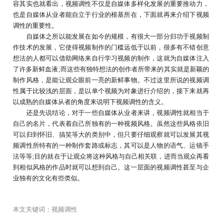
容其实也就看出，视频调性不仅是自媒体多样化发展的重要推动力，
也是自媒体从业者能自立于行业的根基所在，下面就再来介绍下视频
调性的重要性。
自媒体之所以能发展在如今的规模，有很大一部分归功于视频制
作技术的发展，它使得视频制作的门槛远低于以前，很多有不错创意
想法的人都可以借助网络来自行学习视频的制作，这就为自媒体注入
了许多新鲜血液;而这些有独特想法的创作者所带来的其实就是新颖的
制作风格，是能让观众眼前一亮的新鲜事物。不过这里所说的视频调
性属于比较浅的层面，是以单个视频为对象进行介绍的，接下来就再
以成熟的自媒体从者的角度来说明下视频调性的含义。
还是先说结论，对于一些自媒体从业者来讲，视频调性就相当于
自己的名片，代表着自己所独有的一种视频风格。虽然这些风格依旧
可以归到怀旧、搞笑等大的类别中，但只要仔细观察就可以发展其视
频调性所特有的一种制作套路或标志，其可以是人物的语气、运镜手
法等等;目的就在于让观众将这种风格与自己相关联，进而当观众再看
到相似风格的作品时就可以想到自己。这一层面的视频调性甚至与企
业独有的文化有些类似。
本文关键词：
视频调性