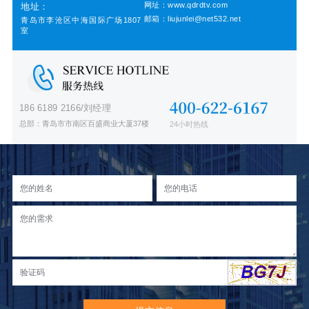
网址：www.qdrdtv.com
地址：
邮箱：liujunlei@net532.net
青岛市李沧区中海国际广场1807
室
186 6189 2166/刘经理
总部：青岛市市南区百盛商业大厦37楼
24小时热线