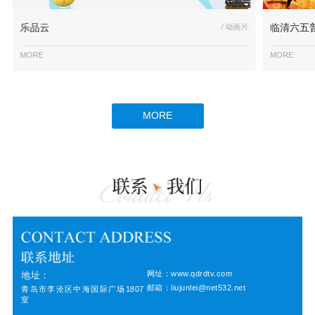
乐品云
/ 动画片
临清六五
MORE
MORE
MORE
网址：www.qdrdtv.com
地址：
邮箱：liujunlei@net532.net
青岛市李沧区中海国际广场1807
室