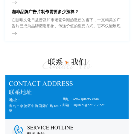
一体的强有力输出载体，正逐渐从企业的“加分项”转变为“必选
项”。无论是品牌形象展示、新产品发布，还是招商引资，一部高
咖啡品牌广告片制作需要多少预算？
质量的宣传片都能以极具冲击力的画面语言，为企业建立起坚实
的信任背书。
在咖啡文化日益普及和市场竞争渐趋激烈的当下，一支精美的广
告片已成为品牌塑造形象、传递价值的重要方式。它不仅能展现
咖啡的品质与风味，还能通过视觉语言连接消费者的情感与生活
方式。那么，制作一部咖啡品牌广告片究竟需要多少预算?
网址：www.qdrdtv.com
地址：
邮箱：liujunlei@net532.net
青岛市李沧区中海国际广场1807
室