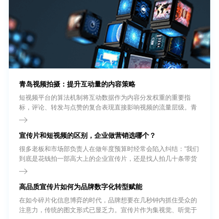
青岛视频拍摄：提升互动量的内容策略
短视频平台的算法机制将互动数据作为内容分发权重的重要指
标，评论、转发与点赞的复合表现直接影响视频的流量层级。青
岛视频拍摄团队在内容策划阶段即需将互动设计纳入创作流程，
而非依赖发布后的被动等待。
宣传片和短视频的区别，企业做营销选哪个？
很多老板和市场部负责人在做年度预算时经常会陷入纠结：“我们
到底是花钱拍一部高大上的企业宣传片，还是找人拍几十条带货
短视频?”要回答这个问题，我们首先得把基础概念理清。很多外
行人以为短视频就是把宣传片剪短一点，其实不然。
高品质宣传片如何为品牌数字化转型赋能
在如今碎片化信息博弈的时代，品牌想要在几秒钟内抓住受众的
注意力，传统的图文形式已显乏力。宣传片作为集视觉、听觉于