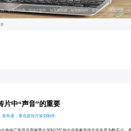
键词：
宣传片拍摄
，
宣传片制作
，
短视频拍摄
，
短视频制作
，
视频制作
，
视频拍摄
，
动
重要
传片中“声音”的重要
发布者：青岛宣传片策划制作
为出色的广告音乐而被受众深刻记忆的企业形象宣传片实在是为数不少，