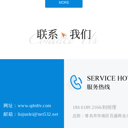
MORE
网址：www.qdrdtv.com
186 6189 2166/刘经理
邮箱：liujunlei@net532.net
总部：青岛市市南区百盛商业大