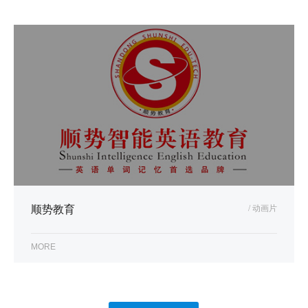
乐品云
/ 动画片
MORE