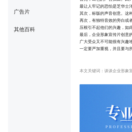
最让人牢记的恐怕是芝华士
广告片
其次，标版的声音创意。这
再次，有独特音效的旁白或
压根引不起他们的兴趣，如
其他百科
最后，企业形象宣传片创意
广大受众又不可能很有兴趣
一定要严加重视，并且要与
本文关键词：
谈谈企业形象宣