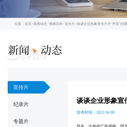
热门关
位置：
首页
>
新闻动态
>
视频百科
>
宣传片
>
谈谈企业形象宣传片中“声音”的
宣传片
谈谈企业形象宣
纪录片
发布时间：2022.04.08
专题片
首先，出色的广告插曲。因