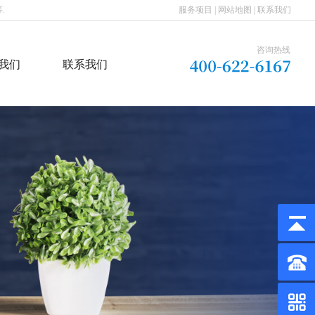
.
服务项目
|
网站地图
|
联系我们
咨询热线
我们
联系我们