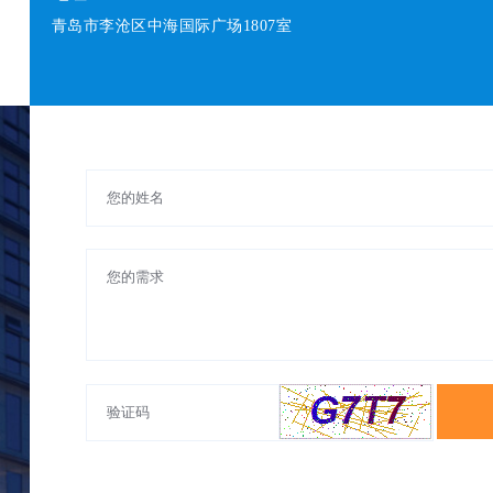
青岛市李沧区中海国际广场1807室