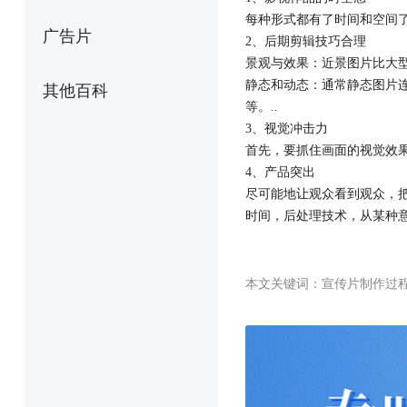
每种形式都有了时间和空间
广告片
2、后期剪辑技巧合理
景观与效果：近景图片比大
静态和动态：通常静态图片
其他百科
等。..
3、视觉冲击力
首先，要抓住画面的视觉效
4、产品突出
尽可能地让观众看到观众，
时间，后处理技术，从某种意
本文关键词：
宣传片制作过