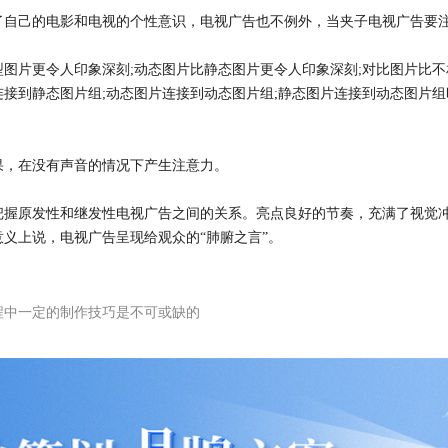
了自己的电影和电视的个性意识，电视广告也不例外，当夹子电视广告
型图片更令人印象深刻;动态图片比静态图片更令人印象深刻;对比图片
连接到静态图片组;动态图片连接到动态图片组;静态图片连接到动态图片
果，在没有声音的情况下产生注意力。
把握原发性和继发性电视广告之间的关系。亮点良好的节奏，充满了视觉
义上说，电视广告呈现给观众的“肺腑之言”。
程中一定的制作技巧是不可或缺的