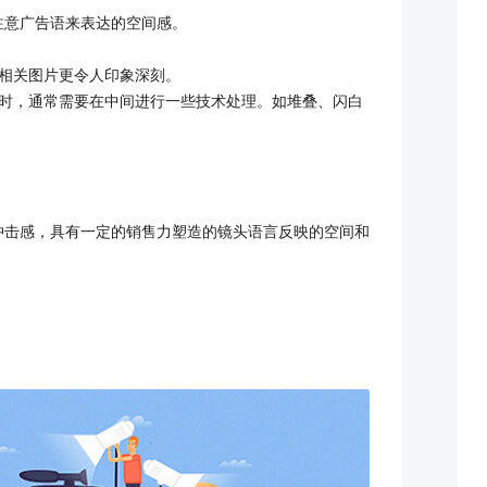
要注意广告语来表达的空间感。
比不相关图片更令人印象深刻。
组时，通常需要在中间进行一些技术处理。如堆叠、闪白
冲击感，具有一定的销售力塑造的镜头语言反映的空间和