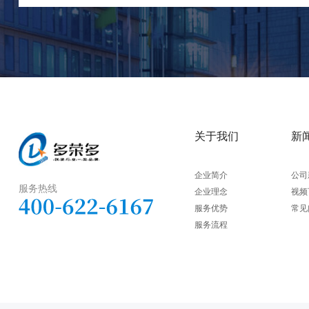
关于我们
新
企业简介
公司
服务热线
企业理念
视频
服务优势
常见
服务流程