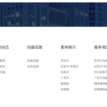
闻动态
拍摄花絮
案例展示
服务项
新闻
拍摄花絮
宣传片
宣传片拍
百科
合作品牌
纪录片/专题片
纪录片/专
问题
动画片
MG动画
广告片
广告片拍
微电影
网络微电
短视频
短视频拍