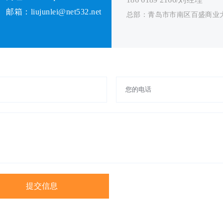
邮箱：liujunlei@net532.net
总部：青岛市市南区百盛商业大