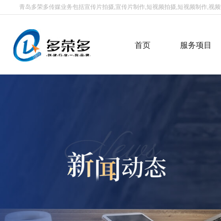
青岛多荣多传媒业务包括宣传片拍摄,宣传片制作,短视频拍摄,短视频制作,视频制
首页
服务项目