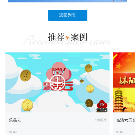
返回列表
乐品云
/ 动画片
临清六五
MORE
MORE