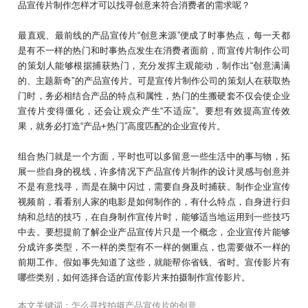
品宣传片制作怎样才可以找寻创意来符合消费者的需求呢？
最直观、最前线的产品宣传片“创意来源”便成了时事热点，每一天都
是有不一样的热门和时事热点发生在消费者面前，而宣传片制作公司
的策划人能够根据捕获热门，充分发挥主观能动，制作出“创意满满
的、主题新奇”的产品宣传片。可是宣传片制作公司的策划人在获取热
门时，务必相结合产品的特点和属性，热门的生搬硬套不仅会使企业
宣传片变得僵化，还会让观众产生“不适应”。要想有效提高宣传效
果，就务必打造“产品+热门”高度匹配的企业宣传片。
组合热门就是一个方面，平时也可以多留意一些生活中的事与物，拓
展一些自身的视线，许多情况下产品宣传片制作的设计灵感与创意并
不是有意找寻，而是在脑中闪过，需要自身及时捕获。制作企业宣传
视频前，看看别人家的电影是如何制作的，有什么特点，自身进行归
纳和总结的技巧，在自身制作宣传片时，能够适当地运用到一些技巧
中去。要想提前了解企业产品宣传片只是一个概念，企业宣传片能够
分成许多类型，不一样的类型有不一样的侧重点，也需要做不一样的
前期工作。假如事先知道了这些，就能帮你省钱、省时。宣传影片有
哪些类别，如何选择合适的宣传影片来拍摄制作宣传影片。
本文关键词：
怎么寻找拍摄产品宣传片的创意