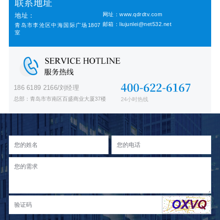
网址：www.qdrdtv.com
地址：
邮箱：liujunlei@net532.net
青岛市李沧区中海国际广场1807
室
186 6189 2166/刘经理
总部：青岛市市南区百盛商业大厦37楼
24小时热线