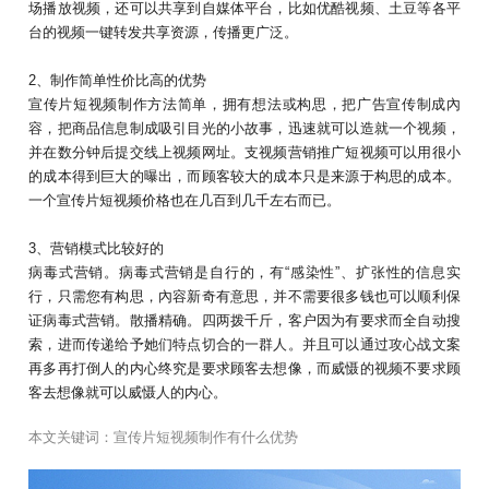
场播放视频，还可以共享到自媒体平台，比如优酷视频、土豆等各平
台的视频一键转发共享资源，传播更广泛。
2、制作简单性价比高的优势
宣传片短视频制作方法简单，拥有想法或构思，把广告宣传制成內
容，把商品信息制成吸引目光的小故事，迅速就可以造就一个视频，
并在数分钟后提交线上视频网址。支视频营销推广短视频可以用很小
的成本得到巨大的曝出，而顾客较大的成本只是来源于构思的成本。
一个宣传片短视频价格也在几百到几千左右而已。
3、营销模式比较好的
病毒式营销。病毒式营销是自行的，有“感染性”、扩张性的信息实
行，只需您有构思，內容新奇有意思，并不需要很多钱也可以顺利保
证病毒式营销。散播精确。四两拨千斤，客户因为有要求而全自动搜
索，进而传递给予她们特点切合的一群人。并且可以通过攻心战文案
再多再打倒人的内心终究是要求顾客去想像，而威慑的视频不要求顾
客去想像就可以威慑人的内心。
本文关键词：
宣传片短视频制作有什么优势