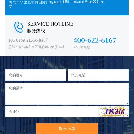
邮箱：liujunlei@net532.net
青岛市李沧区中海国际广场1807
室
186 6189 2166/刘经理
总部：青岛市市南区百盛商业大厦37楼
24小时热线