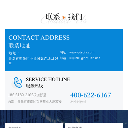
网址：www.qdrdtv.com
地址：
邮箱：liujunlei@net532.net
青岛市李沧区中海国际广场1807
室
186 6189 2166/刘经理
总部：青岛市市南区百盛商业大厦37楼
24小时热线