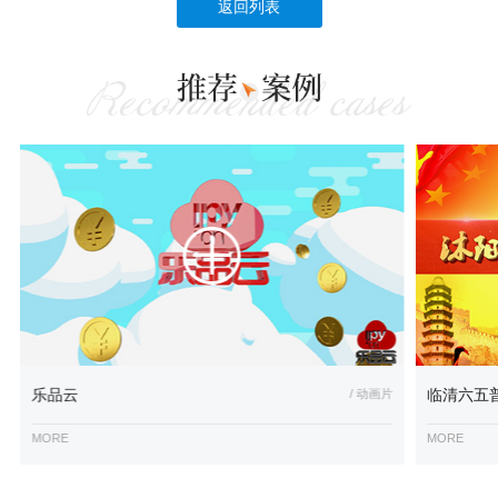
返回列表
乐品云
/ 动画片
临清六五
MORE
MORE