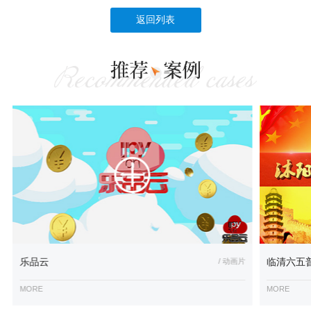
返回列表
乐品云
/ 动画片
临清六五
MORE
MORE