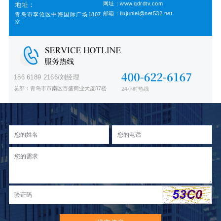
网址：www.qdrdtv.com
地址：
邮箱：liujunlei@net532.net
青岛市李沧区中海国际广场1807
室
186 6189 2166/刘经理
总部：青岛市市南区百盛商业大厦37楼
24小时热线