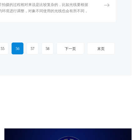
片拍摄的过程相对来说是比较复杂的，比如光线要根据
的环境进行调整，对象不同使用的光线也会有所不同，
这直接关系到宣传片拍摄的效果，所以在进行设置的时
根据它的效果而进行调整。宣传片拍摄的时候要根据物
运动，那么相机也需要跟着运动才行，所以摄像机在进
摄的时候要根据拍摄方向和角度进行，尤其是图像的光
及色调进行调整。
55
56
57
58
下一页
末页