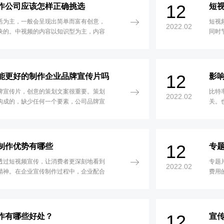
12
作公司应该怎样正确挑选
短
活为主，一般会呈现出简单而富有创意，
短视
2022.02
快的。中视频的内容以知识型为主，内容
同时
在阐释内容上更完整
上更
12
能更好的制作企业品牌宣传片吗
影
牌宣传片，创意的策划文案很重要。策划
比特
2022.02
构成的，缺少任何一个要素，公司品牌宣
关。
不能成立。
越小
12
制作优势有哪些
专
透过短视频宣传，让消费者更深刻地看到
专题
2022.02
精神。在企业宣传制作过程中，企业配合
费用
的素材，结合企业的优势和特色进行主题
专题
置。因为企业单一的宣传片泛滥，在拍摄
像视
具匠心，理念使企业宣传片能独树一帜，
的侧
技术与动画元素相结合，配合音乐背景，
结，
12
作有哪些好处？
宣
很强的视觉体验
的，