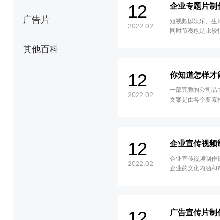
12
企业专题片制
广告片
短视频以娱乐、生
2022.02
同时节奏也是比较
上更为饱满，能够
其他百科
12
你知道怎样才
一部完整的公司品
2022.02
文案是由各个要素
传片的策划方案就
12
企业宣传视频
企业宣传视频制作
2022.02
企业的文化内涵和
广告宣传公司提供
的设置和版块的设
企业宣传片时要独
深入人心。将数字
12
广告宣传片制
使企业宣传片具有