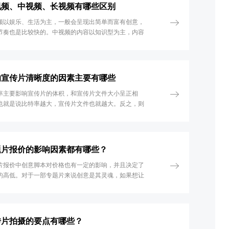
视频、中视频、长视频有哪些区别
频以娱乐、生活为主，一般会呈现出简单而富有创意，
节奏也是比较快的。中视频的内容以知识型为主，内容
为饱满，能够在阐释内容上更完整
响宣传片清晰度的因素主要有哪些
率主要影响宣传片的体积，和宣传片文件大小呈正相
也就是说比特率越大，宣传片文件也就越大。反之，则
。
题片报价的影响因素都有哪些？
片报价中创意脚本对价格也有一定的影响，并且决定了
的高低。对于一部专题片来说创意是其灵魂，如果想让
片表达出内容来的话，要结合的内容是比较多的比如声
听这些都是基本的内容，一般制作方式也需要根据企业
重点来进行。因为有很多企业制作专题片是为了年终
也有的是为了宣传，所以每个专题片的侧重点是不一样
传片拍摄的要点有哪些？
所以在创意上也有所区别。