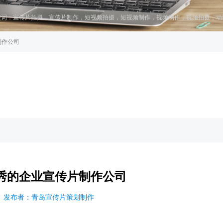
键词：
宣传片拍摄
，
宣传片制作
，
短视频拍摄
，
短视频制作
，
视频制作
，
视频拍摄
，
动
制作公司
秀的企业宣传片制作公司
发布者：青岛宣传片策划制作