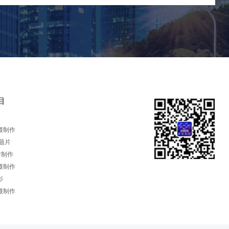
目
摄制作
题片
片制作
摄制作
影
摄制作