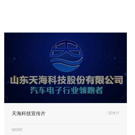
天海科技宣传片
/ 宣传片
MORE