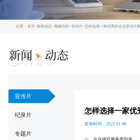
热门关
位置：
首页
>
新闻动态
>
视频百科
>
宣传片
>
怎样选择一家优秀的企业宣传片
宣传片
怎样选择一家优
纪录片
发布时间：2022.01.08
专题片
一、企业项目服务类别多