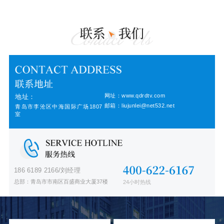
网址：www.qdrdtv.com
地址：
邮箱：liujunlei@net532.net
青岛市李沧区中海国际广场1807
室
186 6189 2166/刘经理
总部：青岛市市南区百盛商业大厦37楼
24小时热线