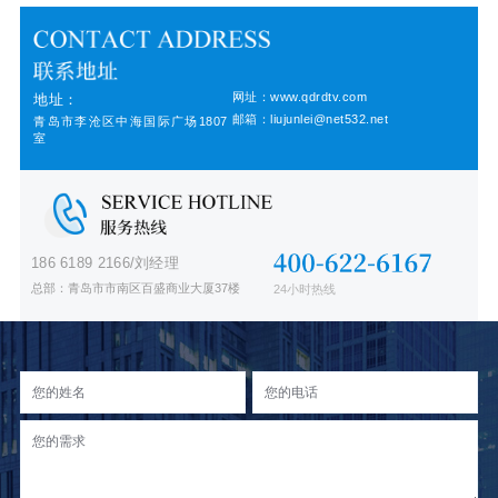
网址：www.qdrdtv.com
地址：
邮箱：liujunlei@net532.net
青岛市李沧区中海国际广场1807
室
186 6189 2166/刘经理
总部：青岛市市南区百盛商业大厦37楼
24小时热线