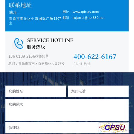
网址：www.qdrdtv.com
地址：
邮箱：liujunlei@net532.net
青岛市李沧区中海国际广场1807
室
186 6189 2166/刘经理
总部：青岛市市南区百盛商业大厦37楼
24小时热线