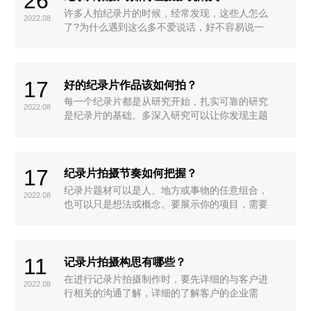
26
许多人拍纪录片的时候，经常发现，这些人怎么
2022.08
了?为什么遇到这么多不爱说话，好不容易说一
句，表情好奇怪呢?因为他们受到了摄像机的干
扰!解决办法，让摄影机消失。这怎么可能?其实
一点都不难。
17
好的纪录片作品该如何拍？
每一个纪录片都是从研究开始，扎实可靠的研究
2022.08
是纪录片的基础。多深入研究可以让你发现主题
背后的故事，有了一定的深度，才能建构出说故
事的方式并塑造出电影的雏型。
17
纪录片拍摄节奏如何把握？
纪录片题材可以是人、地方或事物的任意组合，
2022.08
也可以只是想法或概念。要展示你的项目，需要
对自己题材有专业深度的理解。除了那些常规的
调研，找到创意方法去深入你的研究对象，这样
会在推销纪录片时有所回报。
11
记录片拍摄构思有哪些？
在进行记录片拍摄制作时，要先详细的与客户进
2022.08
行相关的沟通了解，详细的了解客户的企业需
求、企业文化、企业背景、企业产品信息等相关