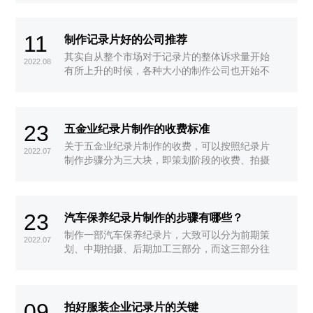
内容。通过这些内容的详情咨询了解后，撰写相
关的策划方案和记录片拍摄脚本等相关内容。通
11
过这些内容的详情咨询了解后，撰写相关的策划
制作记录片好的公司推荐
方案和记录片拍摄脚本。
其实自从整个市场对于记录片的整体诉求量开始
2022.08
有所上升的时候，各种大小的制作公司也开始不
断地林立。虽然这样的市场现况很好的缓和了诉
求压力，鱼龙混杂的公司却直接的加大了客户进
一步选择的难度。而想要去真正的判断出制作公
23
司是否适合自己，就需要从客户自身的需求和团
五金业纪录片制作的收费标准
队的综合能力两大方面去进行详细的判断。
关于五金业纪录片制作的收费，可以按照纪录片
2022.07
制作步骤分为三大块，即策划阶段的收费、拍摄
工作的收费、后期处理的收费，下面就依次详细
介绍下每步骤的收费标准。
23
汽车保养纪录片制作的步骤有哪些？
制作一部汽车保养纪录片，大致可以分为前期策
2022.07
划、中期拍摄、后期加工三部分，而这三部分往
往还可以细化为多个小工序，下面就来详细介绍
一下。
09
拍好服装企业记录片的关键